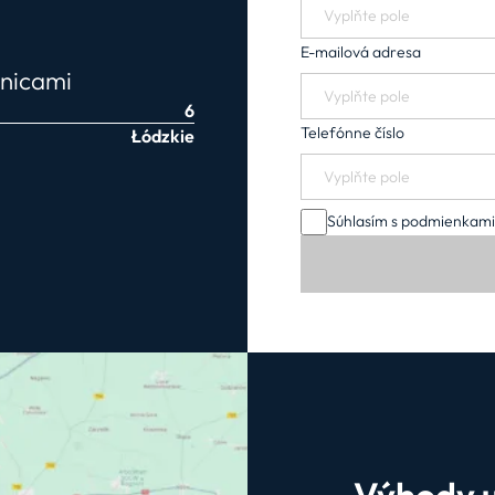
E-mailová adresa
anicami
6
Telefónne číslo
Łódzkie
Súhlasím s podmienkam
Výhody 