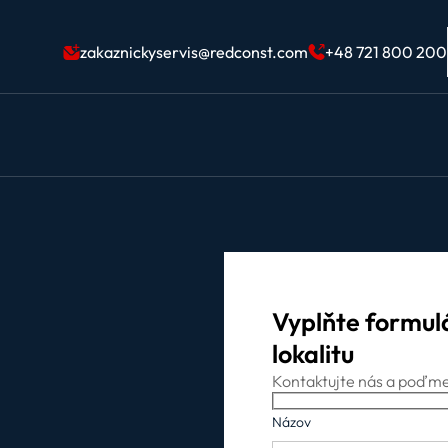
zakaznickyservis@redconst.com
+48 721 800 200
Vyplňte formulá
lokalitu
Kontaktujte nás a poďme 
Názov