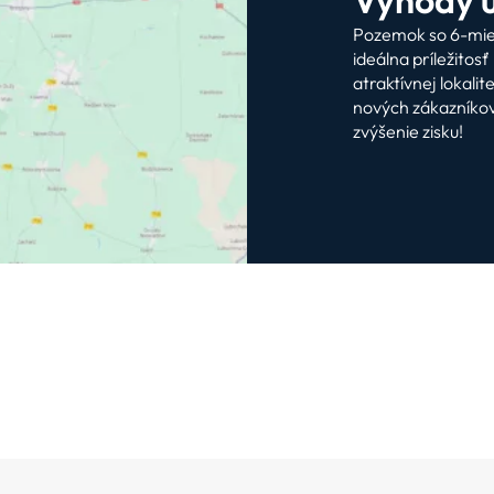
Pozemok so 6-mie
ideálna príležito
atraktívnej lokalit
nových zákazníkov
zvýšenie zisku!