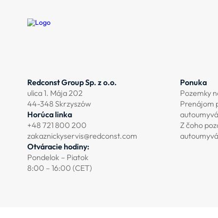
Redconst Group Sp. z o.o.
Ponuka
ulica 1. Mája 202
Pozemky n
44-348 Skrzyszów
Prenájom 
Horúca linka
autoumyvá
+48 721 800 200
Z čoho poz
zakaznickyservis@redconst.com
autoumyvá
Otváracie hodiny:
Pondelok – Piatok
8:00 – 16:00 (CET)