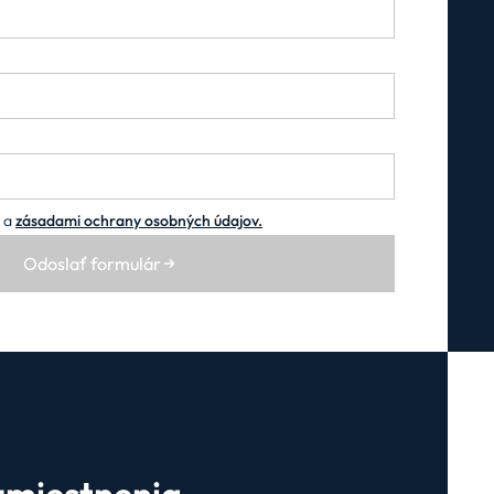
i a
zásadami ochrany osobných údajov.
Odoslať formulár
umiestnenia