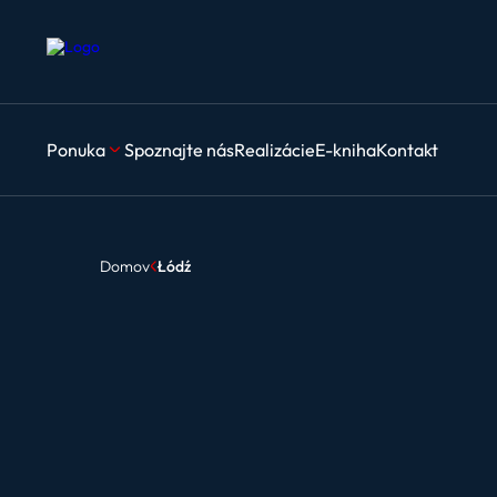
Ponuka
Spoznajte nás
Realizácie
E-kniha
Kontakt
Domov
Łódź