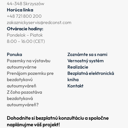
44-348 Skrzyszów
Horúca linka
+48 721 800 200
zakaznickyservis@redconst.com
Otváracie hodiny:
Pondelok – Piatok
8:00 – 16:00 (CET)
Ponuka
Zoznámte sa s nami
Pozemky na výstavbu
Vernostný systém
autoumyvárne
Realizácie
Prenájom pozemku pre
Bezplatná elektronická
bezdotykovú
kniha
autoumyváreň
Kontakt
Z čoho pozostáva
bezdotyková
autoumyváreň?
Dohodnite si bezplatnú konzultáciu a spoločne
naplánujme váš projekt!