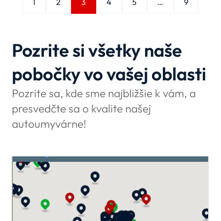
1
2
3
4
5
…
9
Pozrite si všetky naše
pobočky vo vašej oblasti
Pozrite sa, kde sme najbližšie k vám, a
presvedčte sa o kvalite našej
autoumyvárne!