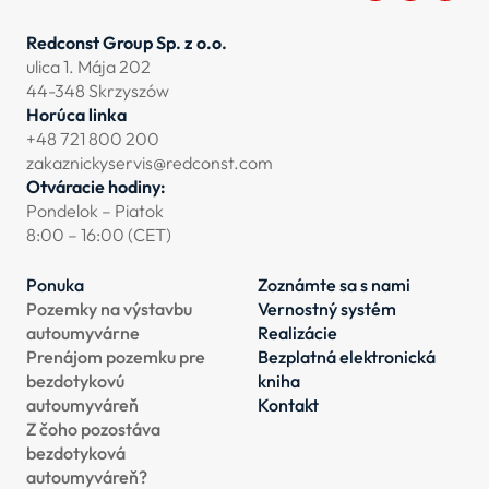
Redconst Group Sp. z o.o.
ulica 1. Mája 202
44-348 Skrzyszów
Horúca linka
+48 721 800 200
zakaznickyservis@redconst.com
Otváracie hodiny:
Pondelok – Piatok
8:00 – 16:00 (CET)
Ponuka
Zoznámte sa s nami
Pozemky na výstavbu
Vernostný systém
autoumyvárne
Realizácie
Prenájom pozemku pre
Bezplatná elektronická
bezdotykovú
kniha
autoumyváreň
Kontakt
Z čoho pozostáva
bezdotyková
autoumyváreň?